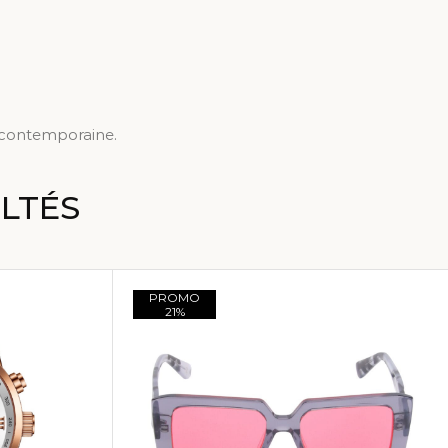
e contemporaine.
LTÉS
PROMO
21%