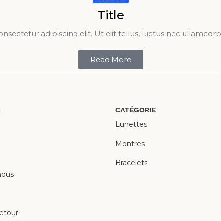
Title
sectetur adipiscing elit. Ut elit tellus, luctus nec ullamcorp
Read More
S
CATÉGORIE
Lunettes
Montres
Bracelets
nous
retour