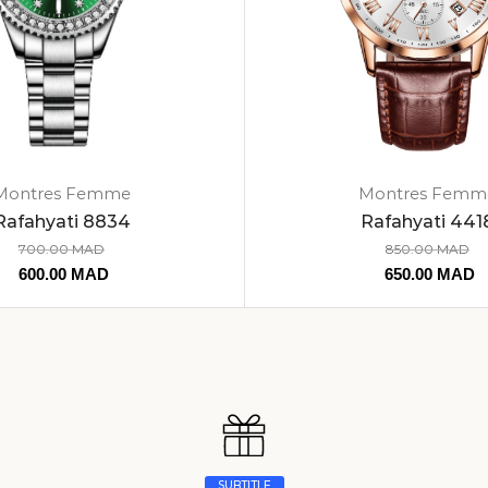
Montres Femme
Montres Femm
Rafahyati 8834
Rafahyati 441
700.00
MAD
850.00
MAD
600.00
MAD
650.00
MAD
SUBTITLE