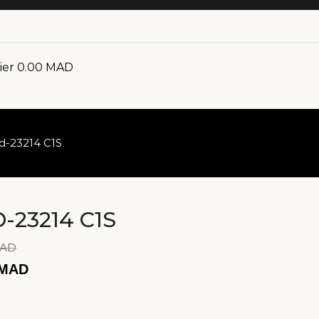
ier
0.00
MAD
id-23214 C1S
D-23214 C1S
AD
MAD