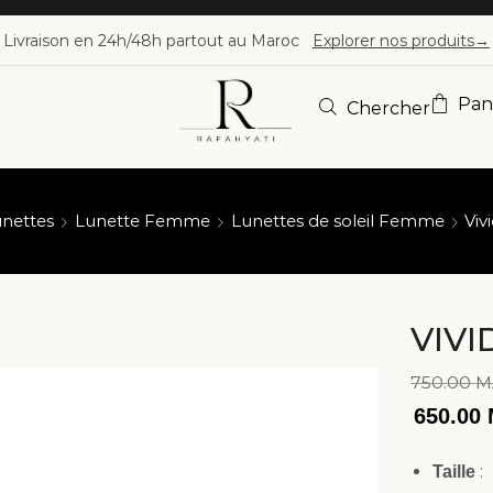
Livraison en 24h/48h partout au Maroc
Explorer nos produits→
Pan
Chercher
nettes
Lunette Femme
Lunettes de soleil Femme
Viv
VIVI
750.00
M
650.00
:
Taille