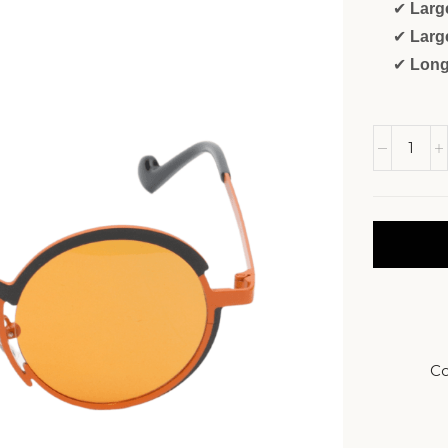
✔
Larg
✔
Larg
✔
Long
Co