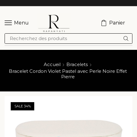
Panier
Menu
Accueil
Bracelets
Bracelet Cordon Violet Pastel avec Perle Noire Effet
Pierre
SALE 34%