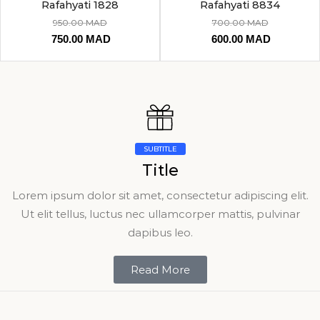
Rafahyati 1828
Rafahyati 8834
950.00
MAD
700.00
MAD
750.00
MAD
600.00
MAD
SUBTITLE
Title
Lorem ipsum dolor sit amet, consectetur adipiscing elit.
Ut elit tellus, luctus nec ullamcorper mattis, pulvinar
dapibus leo.
Read More