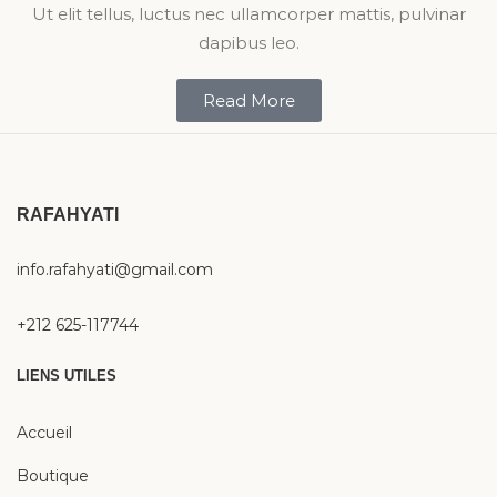
Ut elit tellus, luctus nec ullamcorper mattis, pulvinar
dapibus leo.
Read More
RAFAHYATI
info.rafahyati@gmail.com
+212 625-117744
LIENS UTILES
Accueil
Boutique