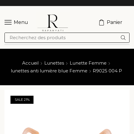
Panier
Menu
Accueil
Lunettes
Lunette Femme
lunettes anti lumière blue Femme
R9025 004 P
SALE 21%